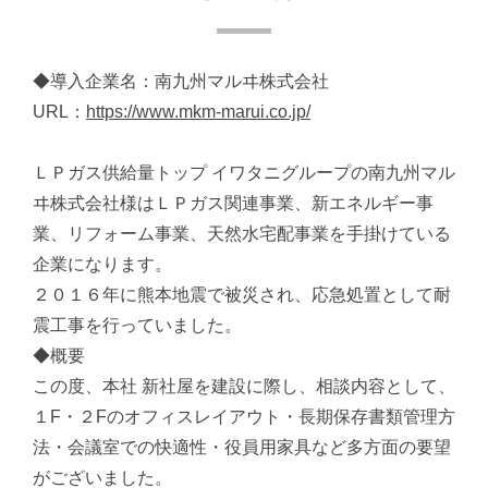
◆導入企業名：南九州マルヰ株式会社
URL：
https://www.mkm-marui.co.jp/
ＬＰガス供給量トップ イワタニグループの南九州マル
ヰ株式会社様はＬＰガス関連事業、新エネルギー事
業、リフォーム事業、天然水宅配事業を手掛けている
企業になります。
２０１６年に熊本地震で被災され、応急処置として耐
震工事を行っていました。
◆概要
この度、本社 新社屋を建設に際し、相談内容として、
１F・２Fのオフィスレイアウト・長期保存書類管理方
法・会議室での快適性・役員用家具など多方面の要望
がございました。